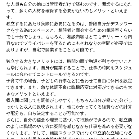
な人員も自分の他には管理者だけで済むのです。開業するにあた
って、多くの人材を確保する必要がないのもメリットといえま
す。
独立するにあたり実際に必要になるのは、普段自身がデスクワー
クをする為のスペースと、相談者と面会するための相談室くらい
でも十分でしょう。もちろん、相談内容はとてもデリケートな内
容なのでプライバシーを守るためにもそれなりの空間が必要では
ありますが、自宅で開業することも可能です。
独立する大きなメリットには、時間の面で融通が利きやすいこと
も挙げられます。自身が開業することで、仕事の時間をスケジュ
ールに合わせてコントロールできるのです。
子育て中の場合、子どもの行事などに合わせて自由に休日を設定
できます。また、急な体調不良に臨機応変に対応ができるのも大
きなメリットといえます。
収入面に関しても調整がしやすく、もちろん自分が働いた分がし
っかりと収入に反映されます。他にかかってくる経費などの計算
や配分も、自ら決定することが可能です。
さらに、自分の信念や理想に基づいて行動ができるので、独立前
のように職場のやり方に疑問を感じながら仕事を進める必要がな
くなります。そして、施設スタッフではなく中立的な立場になる