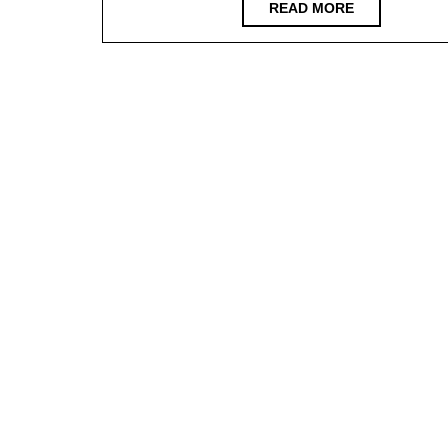
06
READ
READ MORE
MORE