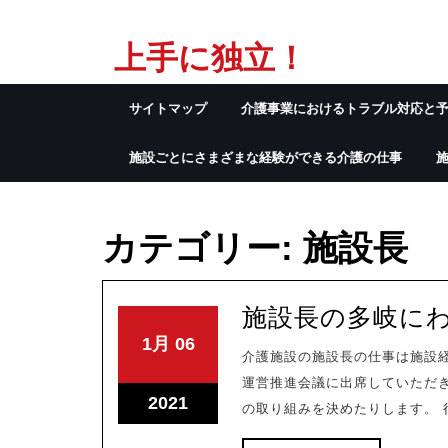
Skip
上手に独立！
to
content
サイトマップ
介護事業におけるトラブル対応と
施設ごとにさまざまな経験ができる介護の仕事
カテゴリー:
施設長
施設長の多岐に
2021-
2021-
1月
06
介護施設の施設長の仕事は施設
01-
01-
運営推進会議に出席していただ
06
06
2021-
2021
の取り組みを決めたりします。 行
01-