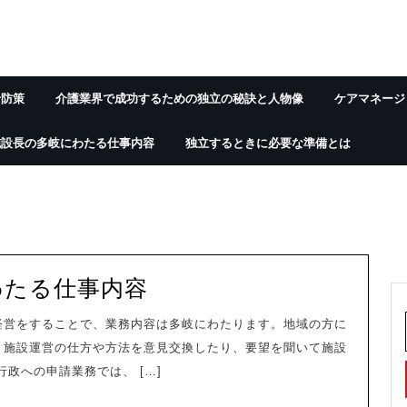
予防策
介護業界で成功するための独立の秘訣と人物像
ケアマネージ
施設長の多岐にわたる仕事内容
独立するときに必要な準備とは
施
わたる仕事内容
設
経営をすることで、業務内容は多岐にわたります。地域の方に
長
き施設運営の仕方や方法を意見交換したり、要望を聞いて施設
の
政への申請業務では、 […]
多