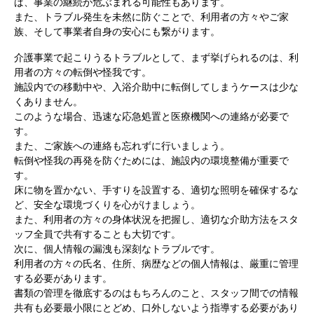
ば、事業の継続が危ぶまれる可能性もあります。
また、トラブル発生を未然に防ぐことで、利用者の方々やご家
族、そして事業者自身の安心にも繋がります。
介護事業で起こりうるトラブルとして、まず挙げられるのは、利
用者の方々の転倒や怪我です。
施設内での移動中や、入浴介助中に転倒してしまうケースは少な
くありません。
このような場合、迅速な応急処置と医療機関への連絡が必要で
す。
また、ご家族への連絡も忘れずに行いましょう。
転倒や怪我の再発を防ぐためには、施設内の環境整備が重要で
す。
床に物を置かない、手すりを設置する、適切な照明を確保するな
ど、安全な環境づくりを心がけましょう。
また、利用者の方々の身体状況を把握し、適切な介助方法をスタ
ッフ全員で共有することも大切です。
次に、個人情報の漏洩も深刻なトラブルです。
利用者の方々の氏名、住所、病歴などの個人情報は、厳重に管理
する必要があります。
書類の管理を徹底するのはもちろんのこと、スタッフ間での情報
共有も必要最小限にとどめ、口外しないよう指導する必要があり