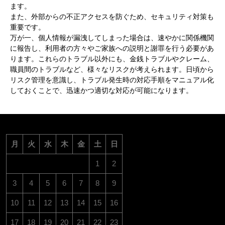
ます。
また、外部からの不正アクセスを防ぐため、セキュリティ対策も
重要です。
万が一、個人情報が漏洩してしまった場合は、速やかに関係機関
に報告し、利用者の方々やご家族への説明と謝罪を行う必要があ
ります。これらのトラブル以外にも、金銭トラブルやクレーム、
職員間のトラブルなど、様々なリスクが考えられます。日頃から
リスク管理を意識し、トラブル発生時の対応手順をマニュアル化
しておくことで、迅速かつ適切な対応が可能になります。
月
火
水
木
金
土
日
1
2
3
4
5
6
7
8
9
10
11
12
13
14
15
16
17
18
19
20
21
22
23